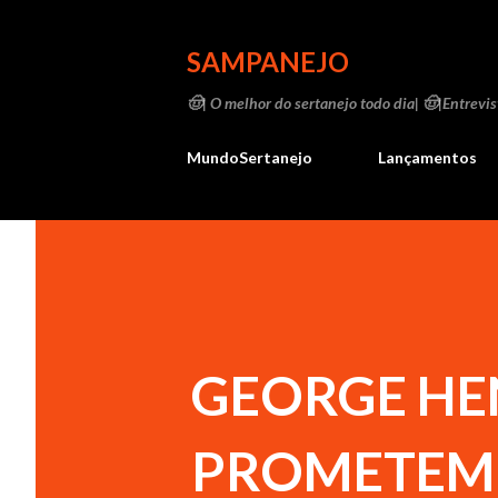
SAMPANEJO
🤠| O melhor do sertanejo todo dia| 🤠|Entrevist
MundoSertanejo
Lançamentos
GEORGE HE
PROMETEM 