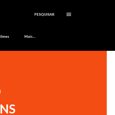
PESQUISAR
Filmes
Mais…
O
INS