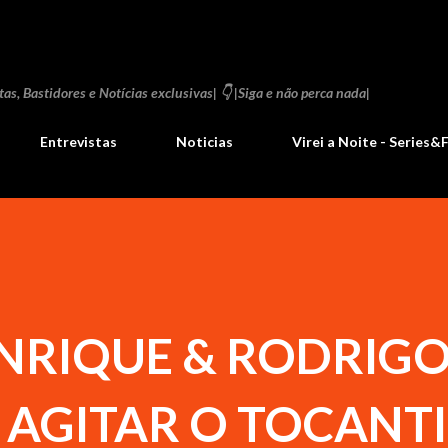
Pular para o conteúdo principal
as, Bastidores e Notícias exclusivas| 👇 |Siga e não perca nada|
Entrevistas
Noticias
Virei a Noite - Series&
NRIQUE & RODRIG
AGITAR O TOCANT