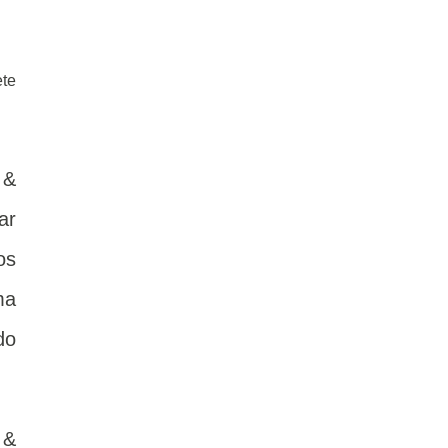
ete
 &
ar
os
ma
do
 &