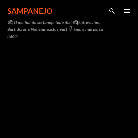
Pular para o conteúdo principal
SAMPANEJO
🤠| O melhor do sertanejo todo dia| 🤠|Entrevistas,
Bastidores e Notícias exclusivas| 👇 |Siga e não perca
nada|