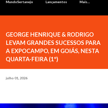
MundoSertanejo
Lançamentos
Mais…
GEORGE HENRIQUE & RODRIGO
LEVAM GRANDES SUCESSOS PARA
A EXPOCAMPO, EM GOIÁS, NESTA
QUARTA-FEIRA (1º)
julho 01, 2026