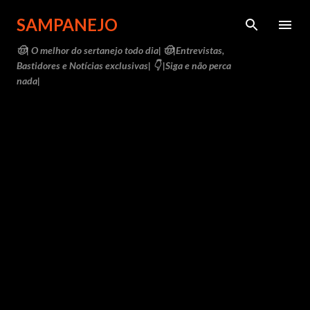
Pular para o conteúdo principal
SAMPANEJO
🤠| O melhor do sertanejo todo dia| 🤠|Entrevistas,
Bastidores e Notícias exclusivas| 👇 |Siga e não perca
nada|