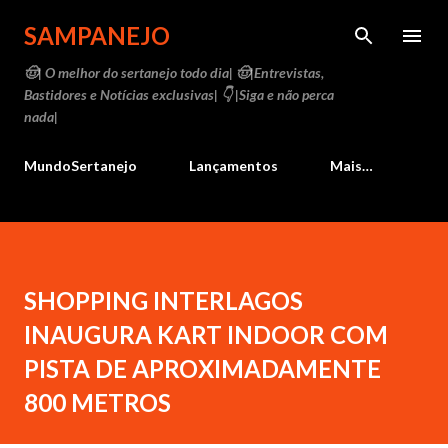
Pular para o conteúdo principal
SAMPANEJO
🤠| O melhor do sertanejo todo dia| 🤠|Entrevistas,
Bastidores e Notícias exclusivas| 👇 |Siga e não perca
nada|
MundoSertanejo
Lançamentos
Mais…
SHOPPING INTERLAGOS
INAUGURA KART INDOOR COM
PISTA DE APROXIMADAMENTE
800 METROS