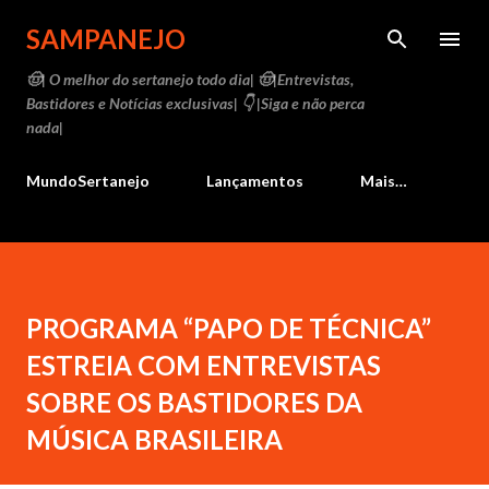
Pular para o conteúdo principal
SAMPANEJO
🤠| O melhor do sertanejo todo dia| 🤠|Entrevistas,
Bastidores e Notícias exclusivas| 👇 |Siga e não perca
nada|
MundoSertanejo
Lançamentos
Mais…
PROGRAMA “PAPO DE TÉCNICA”
ESTREIA COM ENTREVISTAS
SOBRE OS BASTIDORES DA
MÚSICA BRASILEIRA