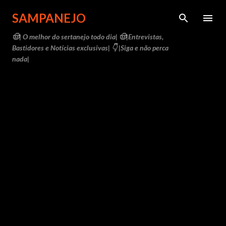
Pular para o conteúdo principal
SAMPANEJO
🤠| O melhor do sertanejo todo dia| 🤠|Entrevistas,
Bastidores e Notícias exclusivas| 👇 |Siga e não perca
nada|