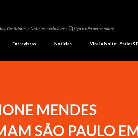
Pular para o conteúdo principal
as, Bastidores e Notícias exclusivas| 👇 |Siga e não perca nada|
Entrevistas
Noticias
Virei a Noite - Series&
IMONE MENDES
AM SÃO PAULO E