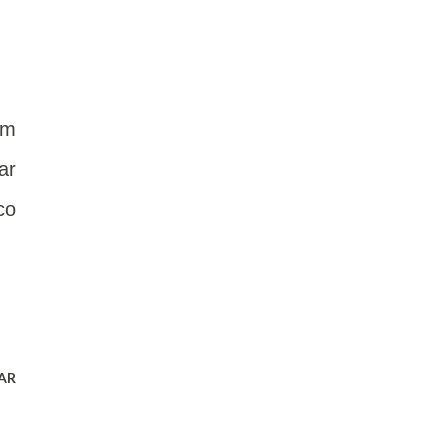
um
ar
co
AR