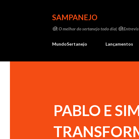
SAMPANEJO
🤠| O melhor do sertanejo todo dia| 🤠|Entrevist
MundoSertanejo
Lançamentos
PABLO E S
TRANSFORM