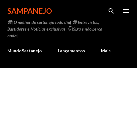
Pular para o conteúdo principal
SAMPANEJO
🤠| O melhor do sertanejo todo dia| 🤠|Entrevistas,
Bastidores e Notícias exclusivas| 👇 |Siga e não perca
nada|
MundoSertanejo
Lançamentos
Mais…