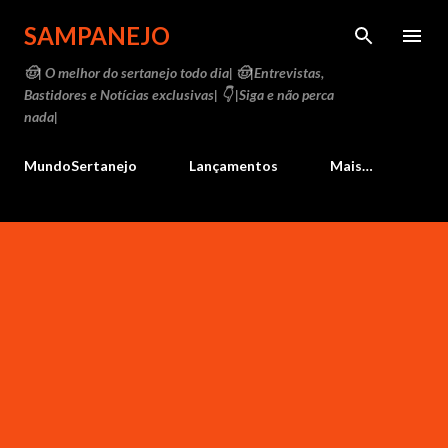
Pular para o conteúdo principal
SAMPANEJO
🤠| O melhor do sertanejo todo dia| 🤠|Entrevistas,
Bastidores e Notícias exclusivas| 👇 |Siga e não perca
nada|
MundoSertanejo
Lançamentos
Mais…