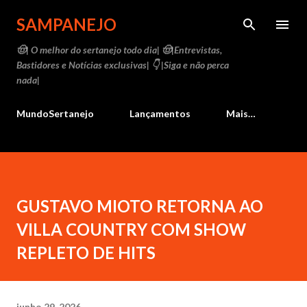
Pular para o conteúdo principal
SAMPANEJO
🤠| O melhor do sertanejo todo dia| 🤠|Entrevistas,
Bastidores e Notícias exclusivas| 👇 |Siga e não perca
nada|
MundoSertanejo
Lançamentos
Mais…
GUSTAVO MIOTO RETORNA AO
VILLA COUNTRY COM SHOW
REPLETO DE HITS
junho 29, 2026