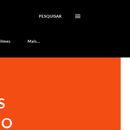
PESQUISAR
Filmes
Mais…
S
JO