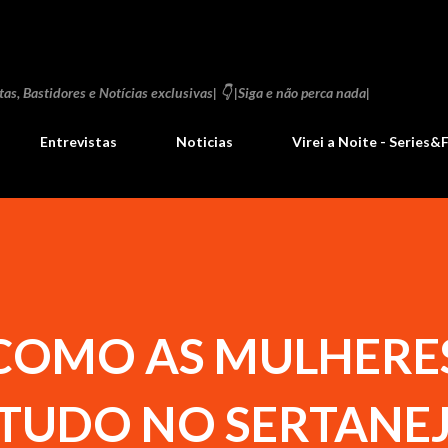
Pular para o conteúdo principal
as, Bastidores e Notícias exclusivas| 👇 |Siga e não perca nada|
Entrevistas
Noticias
Virei a Noite - Series&
 COMO AS MULHERE
TUDO NO SERTANE