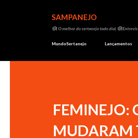
SAMPANEJO
🤠| O melhor do sertanejo todo dia| 🤠|Entrevist
MundoSertanejo
Lançamentos
FEMINEJO:
MUDARAM 