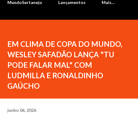
MundoSertanejo
Lançamentos
Mais…
EM CLIMA DE COPA DO MUNDO,
WESLEY SAFADÃO LANÇA "TU
PODE FALAR MAL" COM
LUDMILLA E RONALDINHO
GAÚCHO
junho 06, 2026