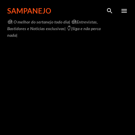
Pular para o conteúdo principal
SAMPANEJO
🤠| O melhor do sertanejo todo dia| 🤠|Entrevistas,
Bastidores e Notícias exclusivas| 👇 |Siga e não perca
nada|