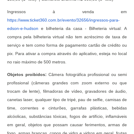
Ingressos à venda em
https://www.ticket360.com.br/evento/32656/ingressos-para-
edson-e-hudson
e bilheteria da casa - Bilheteria virtual: A
compra pela bilheteria virtual não tem acréscimo de taxa de
serviço e tem como forma de pagamento cartão de crédito ou
pix. Para ativar a compra através do aplicativo, esteja no local
no raio máximo de 500 metros.
Objetos proibidos:
Câmera fotográfica profissional ou semi
profissional (câmeras grandes com zoom externo ou que
trocam de lente), filmadoras de vídeo, gravadores de áudio,
canetas laser, qualquer tipo de tripé, pau de selfie, camisas de
time, correntes e cinturões, garrafas plásticas, bebidas
alcóolicas, substâncias tóxicas, fogos de artifício, inflamáveis
em geral, objetos que possam causar ferimentos, armas de
fogo, armas brancas, copos de vidro e vidros em geral, frutas