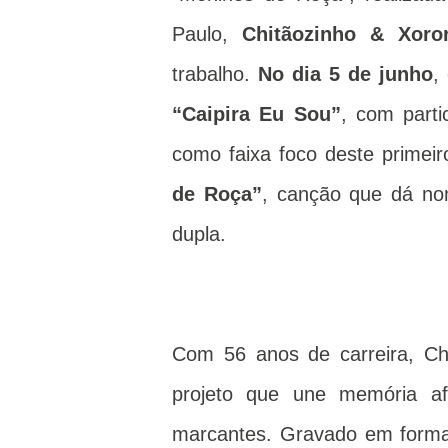
Paulo,
Chitãozinho & Xoro
trabalho.
No dia 5 de junho
,
“Caipira Eu Sou”
, com part
como faixa foco deste prime
de Roça”
, canção que dá nom
dupla.
Com 56 anos de carreira, Ch
projeto que une memória afe
marcantes. Gravado em forma