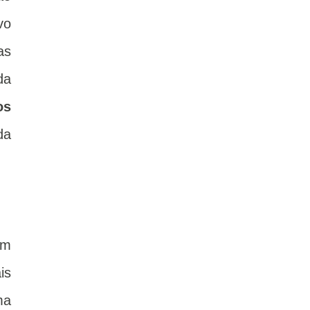
vo
as
da
os
da
um
is
ma