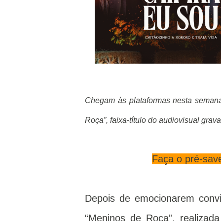
Chegam às plataformas nesta semana 
Roça”, faixa-título do audiovisual grav
Faça o pré-save
Depois de emocionarem convid
“Meninos de Roça”, realizad