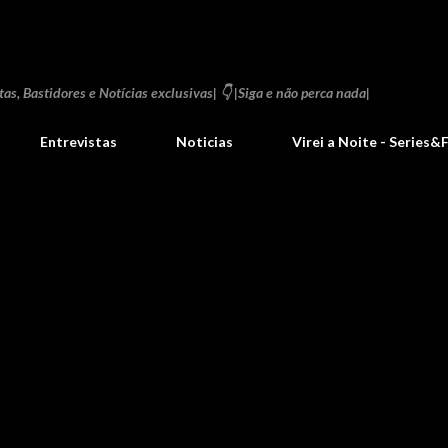
Pular para o conteúdo principal
as, Bastidores e Notícias exclusivas| 👇 |Siga e não perca nada|
Entrevistas
Noticias
Virei a Noite - Series&