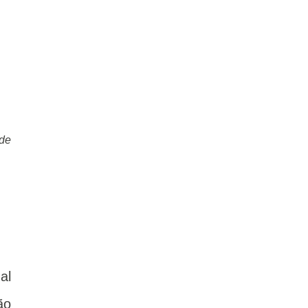
 de
al
ão