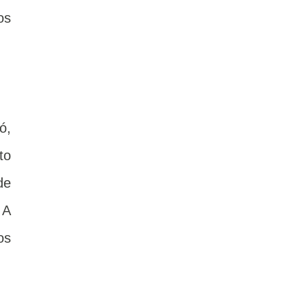
os
ó,
to
de
 A
os