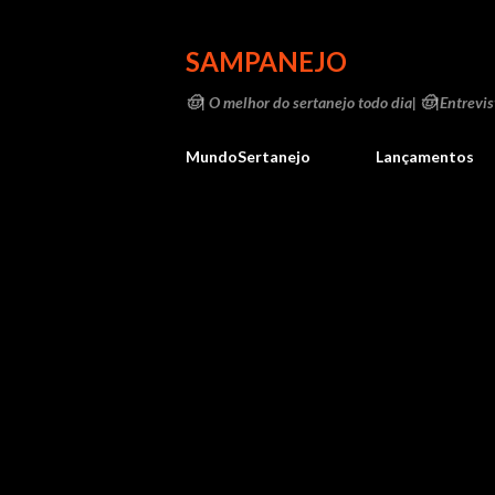
SAMPANEJO
🤠| O melhor do sertanejo todo dia| 🤠|Entrevist
MundoSertanejo
Lançamentos