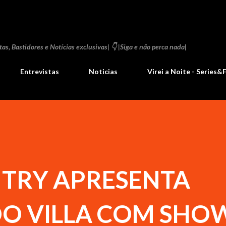
Pular para o conteúdo principal
as, Bastidores e Notícias exclusivas| 👇 |Siga e não perca nada|
Entrevistas
Noticias
Virei a Noite - Series&
NTRY APRESENTA
DO VILLA COM SHO