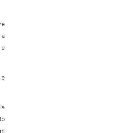
re
 a
 e
 e
ia
ão
am