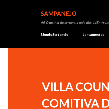
SAMPANEJO
🤠| O melhor do sertanejo todo dia| 🤠|Entrevist
MundoSertanejo
Lançamentos
VILLA COU
COMITIVA 