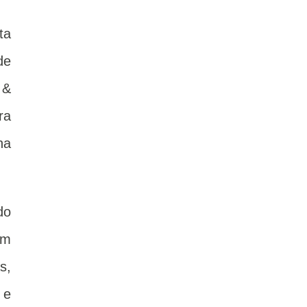
ta
de
 &
ra
na
do
um
s,
 e