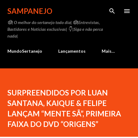
Pular para o conteúdo principal
SAMPANEJO
🤠| O melhor do sertanejo todo dia| 🤠|Entrevistas,
Bastidores e Notícias exclusivas| 👇 |Siga e não perca
nada|
MundoSertanejo
Lançamentos
Mais…
SURPREENDIDOS POR LUAN
SANTANA, KAIQUE & FELIPE
LANÇAM “MENTE SÃ”, PRIMEIRA
FAIXA DO DVD “ORIGENS”