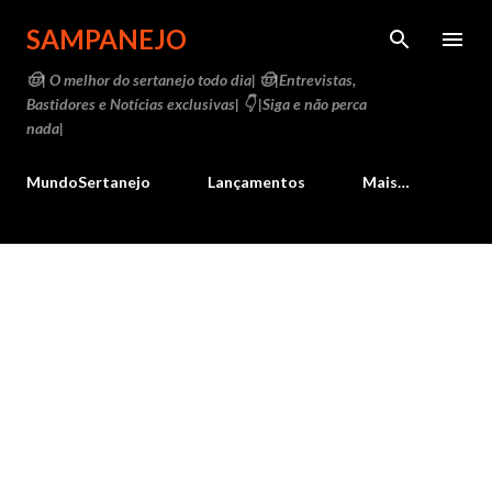
Pular para o conteúdo principal
SAMPANEJO
🤠| O melhor do sertanejo todo dia| 🤠|Entrevistas,
Bastidores e Notícias exclusivas| 👇 |Siga e não perca
nada|
MundoSertanejo
Lançamentos
Mais…