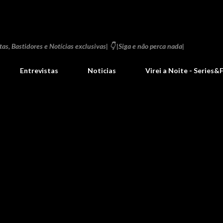
Pular para o conteúdo principal
as, Bastidores e Notícias exclusivas| 👇 |Siga e não perca nada|
Entrevistas
Noticias
Virei a Noite - Series&