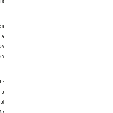
ís
da
 a
de
ro
te
la
al
ão