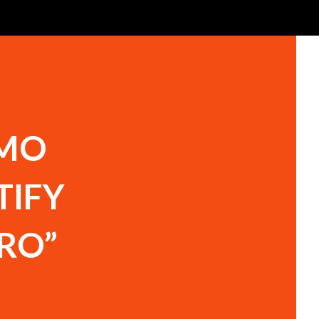
OMO
TIFY
URO”