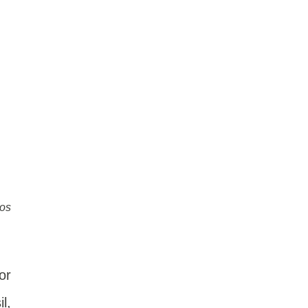
os
or
l,