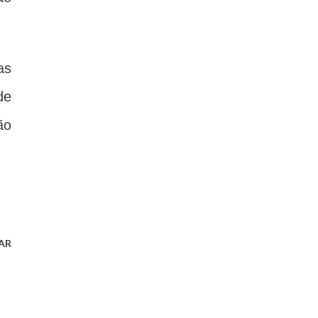
as
de
ão
AR