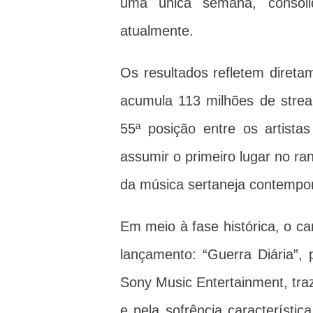
uma única semana, consol
atualmente.
Os resultados refletem direta
acumula 113 milhões de stre
55ª posição entre os artist
assumir o primeiro lugar no ra
da música sertaneja contemp
Em meio à fase histórica, o c
lançamento: “Guerra Diária”, 
Sony Music Entertainment, tra
e pela sofrência característi