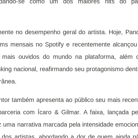
idando-se como um dos maiores hits do pa
mente no desempenho geral do artista. Hoje, Pan
ams mensais no Spotify e recentemente alcançou
as mais ouvidos do mundo na plataforma, além 
nking nacional, reafirmando seu protagonismo dent
orânea.
antor também apresenta ao público seu mais recen
parceria com Ícaro & Gilmar. A faixa, lançada pe
z uma narrativa marcada pela intensidade emocion
ca dos artistas, abordando a dor de quem ainda n