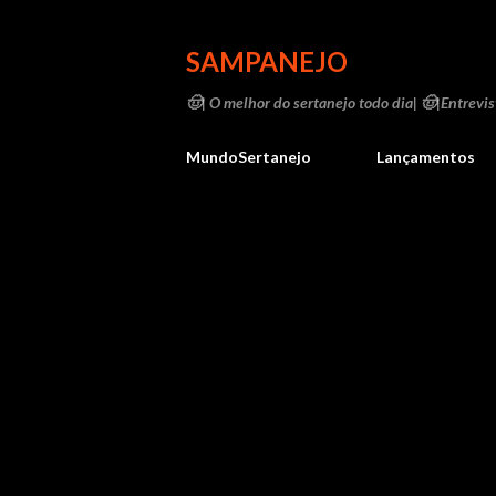
SAMPANEJO
🤠| O melhor do sertanejo todo dia| 🤠|Entrevist
MundoSertanejo
Lançamentos