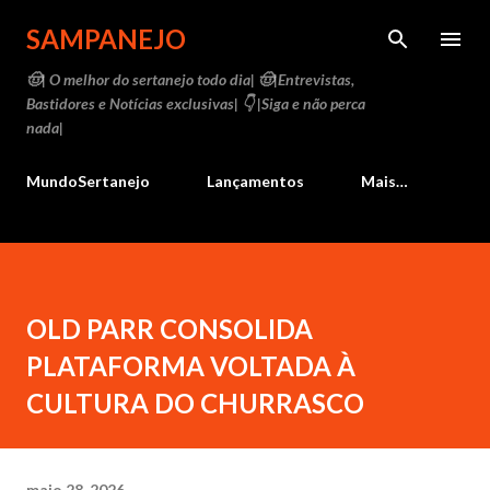
Pular para o conteúdo principal
SAMPANEJO
🤠| O melhor do sertanejo todo dia| 🤠|Entrevistas,
Bastidores e Notícias exclusivas| 👇 |Siga e não perca
nada|
MundoSertanejo
Lançamentos
Mais…
OLD PARR CONSOLIDA
PLATAFORMA VOLTADA À
CULTURA DO CHURRASCO
maio 28, 2026