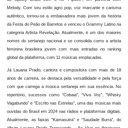
Melody. Com seu estilo agro pop, voz marcante e carisma
autêntico, tornou-se a embaixadora mais jovem da história
da Festa do Peão de Barretos e venceu o Grammy Latino na
categoria Artista Revelação. Atualmente, é um dos maiores
nomes do sertanejo nacional e se consolida como a artista
feminina brasileira jovem com mais entradas no ranking
global da plataforma, com 11 músicas emplacadas.
Já Lauana Prado, cantora e compositora com mais de 18
anos de carreira, se destaca pela versatilidade e pela força
com que carrega a música sertaneja em sua essência. No
repertório, sucessos como “Cobaia”, “Viva Voz”, “Whisky
Vagabundo” e “Escrito nas Estrelas”, uma das músicas mais
ouvidas do Brasil em 2024 nas rádios e plataformas digitais.
Atualmente, as faixas “Kamasutra” e “Saudade Burra”, do
álbum
Lauana Prado Transcende – Ao Vivo no Ibirapuera
,