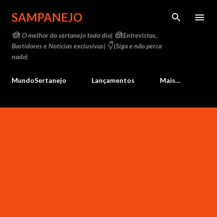
Pular para o conteúdo principal
SAMPANEJO
🤠| O melhor do sertanejo todo dia| 🤠|Entrevistas,
Bastidores e Notícias exclusivas| 👇 |Siga e não perca
nada|
MundoSertanejo
Lançamentos
Mais…