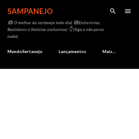
Pular para o conteúdo principal
SAMPANEJO
🤠| O melhor do sertanejo todo dia| 🤠|Entrevistas,
Bastidores e Notícias exclusivas| 👇 |Siga e não perca
nada|
MundoSertanejo
Lançamentos
Mais…