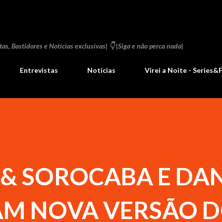
Pular para o conteúdo principal
as, Bastidores e Notícias exclusivas| 👇 |Siga e não perca nada|
Entrevistas
Noticias
Virei a Noite - Series&
& SOROCABA E DAN
AM NOVA VERSÃO D