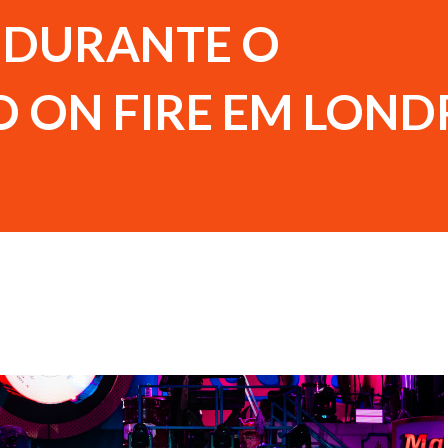
” DURANTE O
 ON FIRE EM LOND