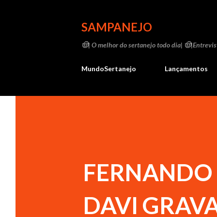
SAMPANEJO
🤠| O melhor do sertanejo todo dia| 🤠|Entrevist
MundoSertanejo
Lançamentos
FERNANDO 
DAVI GRAV