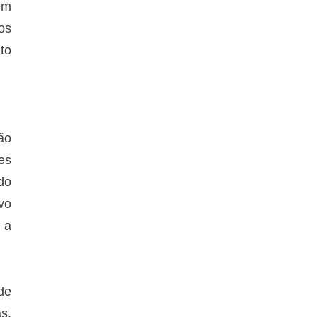
em
os
to
ão
es
do
vo
 a
de
s.