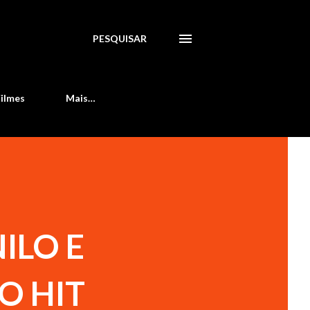
PESQUISAR
Filmes
Mais…
ILO E
O HIT