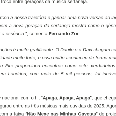
troca entre gerações da música sertaneja.
cou a nossa trajetória e ganhar uma nova versão ao la
 bem a nova geração do sertanejo mostra como o gêne
 a essência
.”, comenta
Fernando Zor
.
rações é muito gratificante. O Danilo e o Davi chegam c
tidade muito forte, e essa união aconteceu de forma mui
n Fire proporciona encontros como este, verdadeiros
 em Londrina, com mais de 5 mil pessoas, foi incríve
nacional com o hit “
Apaga, Apaga, Apaga
”, que chega
gurou entre as três músicas mais ouvidas de 2025. Agor
com a faixa “
Não Mexe nas Minhas Gavetas
” do proj