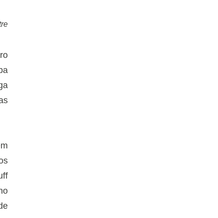
re
ro
ba
ga
as
em
os
ff
no
de