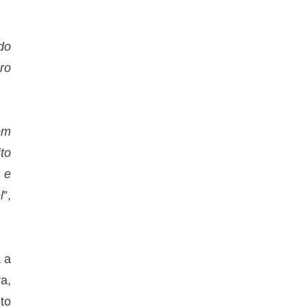
do
ro
om
to
 e
l
”,
 a
a,
eto