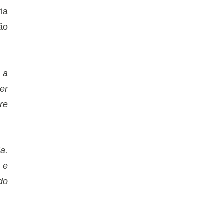
ia
ão
 a
er
re
a.
 e
do