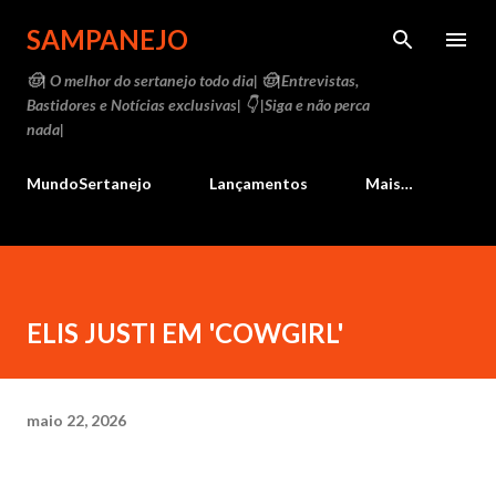
Pular para o conteúdo principal
SAMPANEJO
🤠| O melhor do sertanejo todo dia| 🤠|Entrevistas,
Bastidores e Notícias exclusivas| 👇 |Siga e não perca
nada|
MundoSertanejo
Lançamentos
Mais…
ELIS JUSTI EM 'COWGIRL'
maio 22, 2026