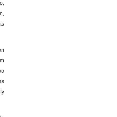
o,
n,
as
an
om
ao
as
ly