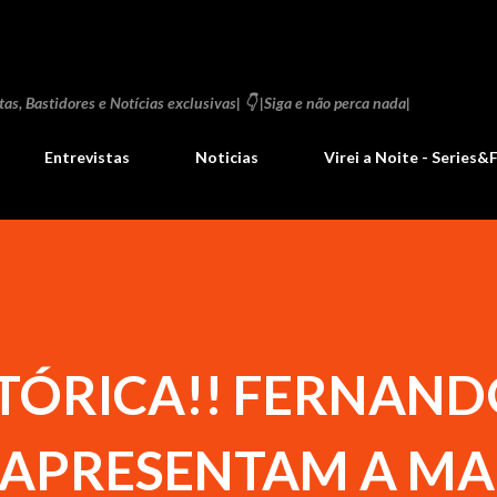
Pular para o conteúdo principal
as, Bastidores e Notícias exclusivas| 👇 |Siga e não perca nada|
Entrevistas
Noticias
Virei a Noite - Series&
TÓRICA!! FERNAND
APRESENTAM A MA