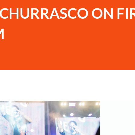
 CHURRASCO ON FI
M