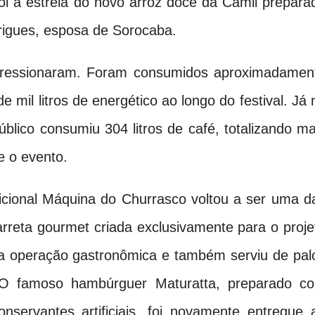
i a estreia do novo arroz doce da Camil prepara
drigues, esposa de Sorocaba.
ressionaram. Foram consumidos aproximadamen
de mil litros de energético ao longo do festival. Já 
úblico consumiu 304 litros de café, totalizando ma
e o evento.
dicional Máquina do Churrasco voltou a ser uma d
arreta gourmet criada exclusivamente para o proje
da operação gastronômica e também serviu de pal
. O famoso hambúrguer Maturatta, preparado c
servantes artificiais, foi novamente entregue 