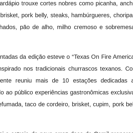
cardápio trouxe cortes nobres como picanha, anch
 brisket, pork belly, steaks, hambúrgueres, choripa
lhados, pão de alho, milho cremoso e sobremes
ntadas da edição esteve o “Texas On Fire Americ
nspirado nos tradicionais churrascos texanos. C
iente reuniu mais de 10 estações dedicadas 
 ao público experiências gastronômicas exclusiv
efumada, taco de cordeiro, brisket, cupim, pork bel