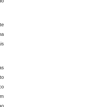
do
te
na
is
as
to
co
om
ao