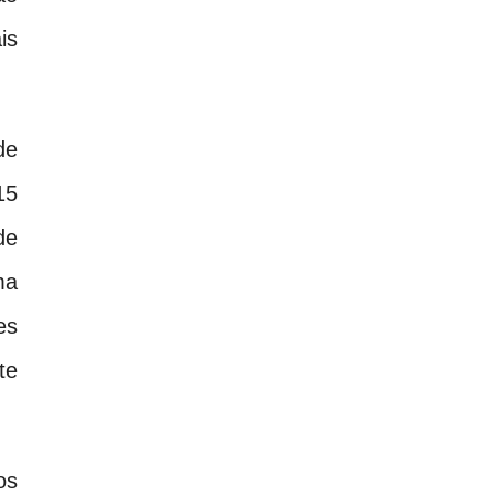
is
de
15
de
ma
es
te
os