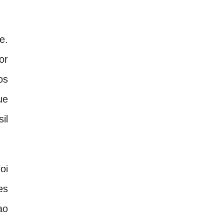
e.
or
os
ue
il
oi
es
ao