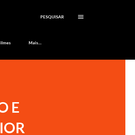
PESQUISAR
Filmes
Mais…
O E
IOR