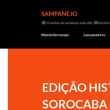
SAMPANEJO
🤠| O melhor do sertanejo todo dia| 🤠|Entrevist
MundoSertanejo
Lançamentos
EDIÇÃO HIS
SOROCABA 