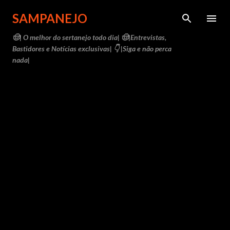
Pular para o conteúdo principal
SAMPANEJO
🤠| O melhor do sertanejo todo dia| 🤠|Entrevistas,
Bastidores e Notícias exclusivas| 👇 |Siga e não perca
nada|