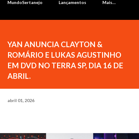
MundoSertanejo
Lançamentos
Mais…
YAN ANUNCIA CLAYTON &
ROMÁRIO E LUKAS AGUSTINHO
EM DVD NO TERRA SP, DIA 16 DE
ABRIL.
abril 01, 2026