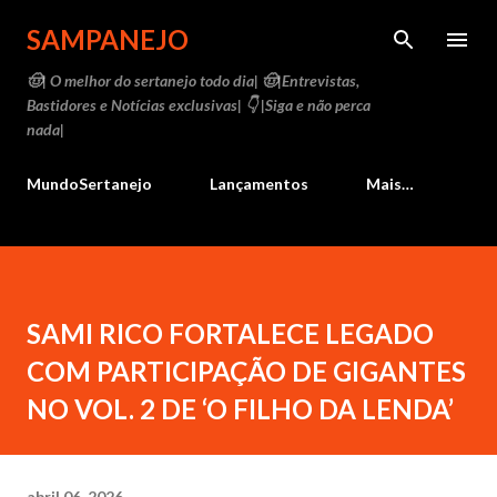
Pular para o conteúdo principal
SAMPANEJO
🤠| O melhor do sertanejo todo dia| 🤠|Entrevistas,
Bastidores e Notícias exclusivas| 👇 |Siga e não perca
nada|
MundoSertanejo
Lançamentos
Mais…
SAMI RICO FORTALECE LEGADO
COM PARTICIPAÇÃO DE GIGANTES
NO VOL. 2 DE ‘O FILHO DA LENDA’
abril 06, 2026