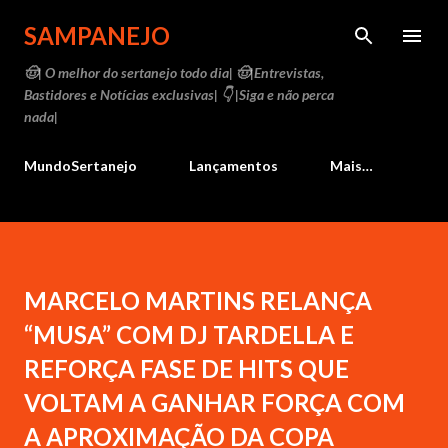
Pular para o conteúdo principal
SAMPANEJO
🤠| O melhor do sertanejo todo dia| 🤠|Entrevistas,
Bastidores e Notícias exclusivas| 👇 |Siga e não perca
nada|
MundoSertanejo
Lançamentos
Mais…
MARCELO MARTINS RELANÇA
“MUSA” COM DJ TARDELLA E
REFORÇA FASE DE HITS QUE
VOLTAM A GANHAR FORÇA COM
A APROXIMAÇÃO DA COPA