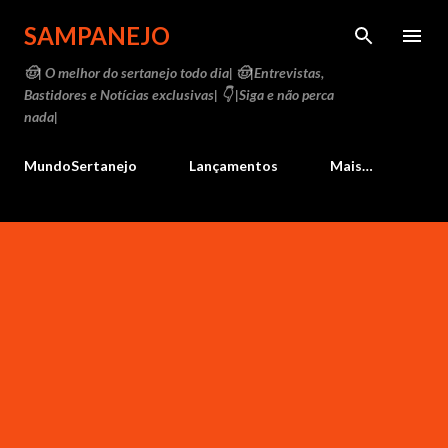
Pular para o conteúdo principal
SAMPANEJO
🤠| O melhor do sertanejo todo dia| 🤠|Entrevistas,
Bastidores e Notícias exclusivas| 👇 |Siga e não perca
nada|
MundoSertanejo
Lançamentos
Mais…