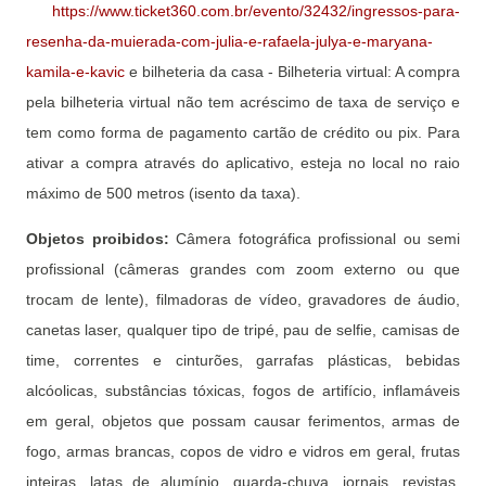
https://www.ticket360.com.br/evento/32432/ingressos-para-
resenha-da-muierada-com-julia-e-rafaela-julya-e-maryana-
kamila-e-kavic
e bilheteria da casa - Bilheteria virtual: A compra
pela bilheteria virtual não tem acréscimo de taxa de serviço e
tem como forma de pagamento cartão de crédito ou pix. Para
ativar a compra através do aplicativo, esteja no local no raio
máximo de 500 metros (isento da taxa).
Objetos proibidos:
Câmera fotográfica profissional ou semi
profissional (câmeras grandes com zoom externo ou que
trocam de lente), filmadoras de vídeo, gravadores de áudio,
canetas laser, qualquer tipo de tripé, pau de selfie, camisas de
time, correntes e cinturões, garrafas plásticas, bebidas
alcóolicas, substâncias tóxicas, fogos de artifício, inflamáveis
em geral, objetos que possam causar ferimentos, armas de
fogo, armas brancas, copos de vidro e vidros em geral, frutas
inteiras, latas de alumínio, guarda-chuva, jornais, revistas,