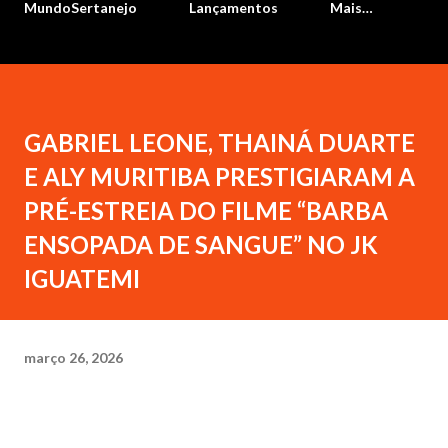
MundoSertanejo
Lançamentos
Mais…
GABRIEL LEONE, THAINÁ DUARTE
E ALY MURITIBA PRESTIGIARAM A
PRÉ-ESTREIA DO FILME “BARBA
ENSOPADA DE SANGUE” NO JK
IGUATEMI
março 26, 2026