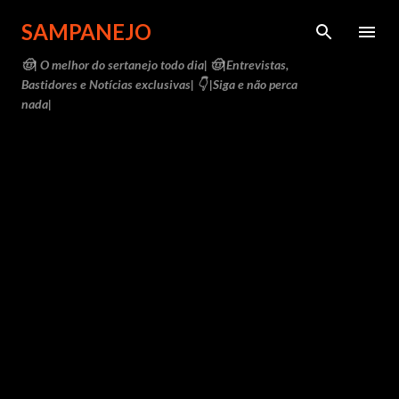
Pular para o conteúdo principal
SAMPANEJO
🤠| O melhor do sertanejo todo dia| 🤠|Entrevistas,
Bastidores e Notícias exclusivas| 👇 |Siga e não perca
nada|