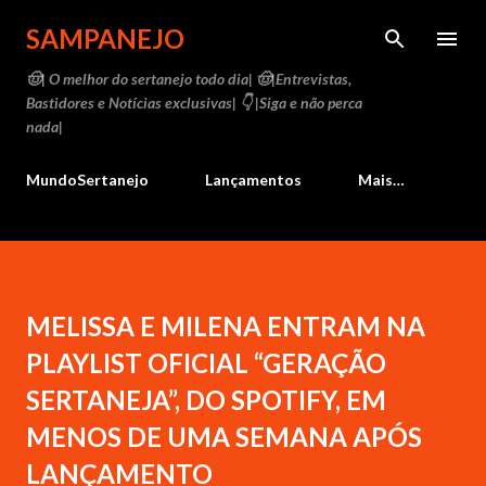
Pular para o conteúdo principal
SAMPANEJO
🤠| O melhor do sertanejo todo dia| 🤠|Entrevistas,
Bastidores e Notícias exclusivas| 👇 |Siga e não perca
nada|
MundoSertanejo
Lançamentos
Mais…
MELISSA E MILENA ENTRAM NA
PLAYLIST OFICIAL “GERAÇÃO
SERTANEJA”, DO SPOTIFY, EM
MENOS DE UMA SEMANA APÓS
LANÇAMENTO