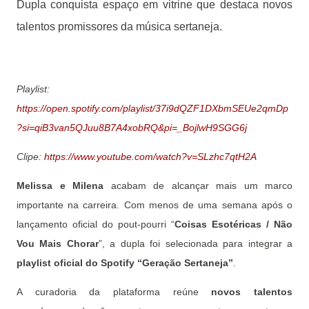
Dupla conquista espaço em vitrine que destaca novos
talentos promissores da música sertaneja.
Playlist:
https://open.spotify.com/playlist/37i9dQZF1DXbmSEUe2qmDp
?si=qiB3van5QJuu8B7A4xobRQ&pi=_BojlwH9SGG6j
Clipe:
https://www.youtube.com/watch?v=SLzhc7qtH2A
Melissa e Milena
acabam de alcançar mais um marco
importante na carreira. Com menos de uma semana após o
lançamento oficial do pout-pourri “
Coisas Esotéricas / Não
Vou Mais Chorar
”, a dupla foi selecionada para integrar a
playlist oficial do Spotify “Geração Sertaneja”
.
A curadoria da plataforma reúne
novos talentos