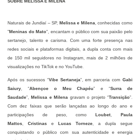
SOBRE MELISSA E MILENA
Naturais de Jundiaí – SP,
Melissa e Milena
, conhecidas como
"
Meninas do Mato
", encantam o público com sua paixão pelo
sertanejo, talento e carisma. Com uma forte presença nas
redes sociais e plataformas digitais, a dupla conta com mais
de 150 mil seguidores no Instagram, mais de 2 milhões de
visualizações no TikTok e no YouTube.
Após os sucessos “
Vibe Sertaneja
”, em parceria com
Gabi
Saiury
, “
Abençoe o Meu Chapéu
” e “
Surra de
Saudade
”,
Melissa e Milena
gravam o projeto “
Transição
”.
Com dez faixas que serão lançadas ao longo do ano e
participações de peso, como
Loubet
,
Paula
Mattos
,
Cristinas
e
Lucas Torneze
, a dupla segue
conquistando o público com sua autenticidade e energia