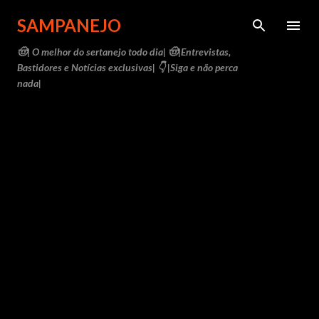
Pular para o conteúdo principal
SAMPANEJO
🤠| O melhor do sertanejo todo dia| 🤠|Entrevistas,
Bastidores e Notícias exclusivas| 👇 |Siga e não perca
nada|