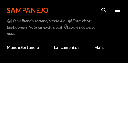
Pular para o conteúdo principal
SAMPANEJO
🤠| O melhor do sertanejo todo dia| 🤠|Entrevistas,
Bastidores e Notícias exclusivas| 👇 |Siga e não perca
nada|
MundoSertanejo
Lançamentos
Mais…