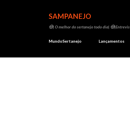
SAMPANEJO
🤠| O melhor do sertanejo todo dia| 🤠|Entrevist
MundoSertanejo
Lançamentos