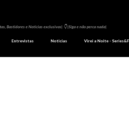
Pular para o conteúdo principal
as, Bastidores e Notícias exclusivas| 👇 |Siga e não perca nada|
Entrevistas
Noticias
Virei a Noite - Series&