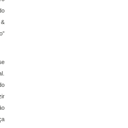
do
 &
o”
se
l.
do
ir
ão
ça