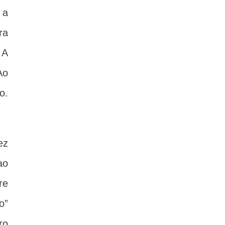
 a
ra
 A
Ao
o.
ez
ao
re
o”
ro