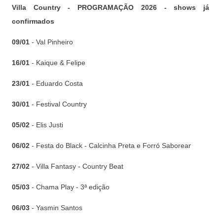
Villa Country - PROGRAMAÇÃO 2026 - shows já
confirmados
09/01
- Val Pinheiro
16/01
- Kaique & Felipe
23/01
- Eduardo Costa
30/01
- Festival Country
05/02
- Elis Justi
06/02
- Festa do Black - Calcinha Preta e Forró Saborear
27/02
- Villa Fantasy - Country Beat
05/03
- Chama Play - 3ª edição
06/03
- Yasmin Santos