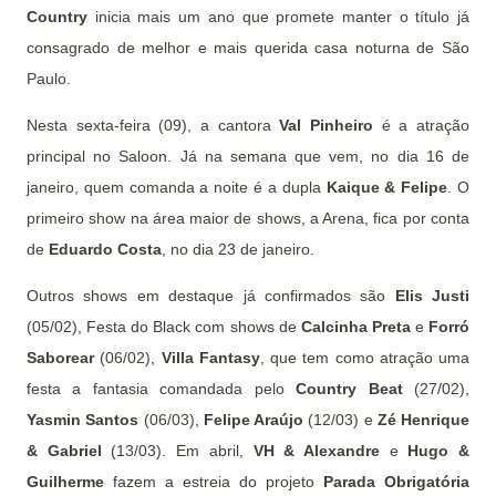
Country
inicia mais um ano que promete manter o título já
consagrado de melhor e mais querida casa noturna de São
Paulo.
Nesta sexta-feira (09), a cantora
Val Pinheiro
é a atração
principal no Saloon. Já na semana que vem, no dia 16 de
janeiro, quem comanda a noite é a dupla
Kaique & Felipe
. O
primeiro show na área maior de shows, a Arena, fica por conta
de
Eduardo Costa
, no dia 23 de janeiro.
Outros shows em destaque já confirmados são
Elis Justi
(05/02), Festa do Black com shows de
Calcinha Preta
e
Forró
Saborear
(06/02),
Villa Fantasy
, que tem como atração uma
festa a fantasia comandada pelo
Country Beat
(27/02),
Yasmin Santos
(06/03),
Felipe Araújo
(12/03) e
Zé Henrique
& Gabriel
(13/03). Em abril,
VH & Alexandre
e
Hugo &
Guilherme
fazem a estreia do projeto
Parada Obrigatória