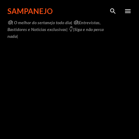
Pular para o conteúdo principal
SAMPANEJO
🤠| O melhor do sertanejo todo dia| 🤠|Entrevistas,
Bastidores e Notícias exclusivas| 👇 |Siga e não perca
nada|