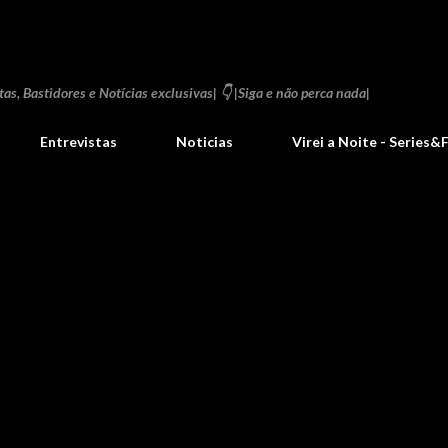
Pular para o conteúdo principal
as, Bastidores e Notícias exclusivas| 👇 |Siga e não perca nada|
Entrevistas
Noticias
Virei a Noite - Series&