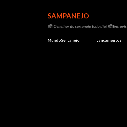
SAMPANEJO
🤠| O melhor do sertanejo todo dia| 🤠|Entrevist
MundoSertanejo
Lançamentos