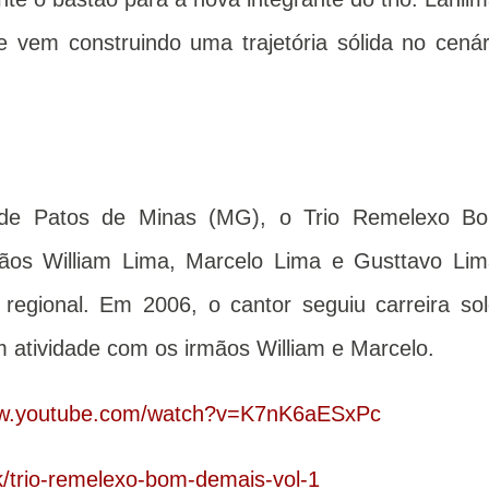
 vem construindo uma trajetória sólida no cenár
 de Patos de Minas (MG), o Trio Remelexo B
mãos William Lima, Marcelo Lima e Gusttavo Lim
regional. Em 2006, o cantor seguiu carreira sol
 atividade com os irmãos William e Marcelo.
ww.youtube.com/watch?v=K7nK6aESxPc
nk/trio-remelexo-bom-demais-vol-1