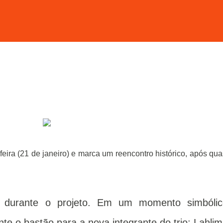
eira (21 de janeiro) e marca um reencontro histórico, após qu
 durante o projeto. Em um momento simbólic
te o bastão para a nova integrante do trio: Lahlim