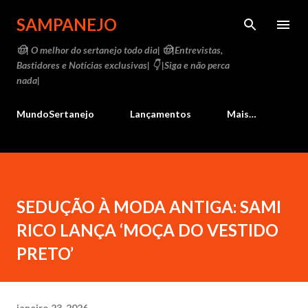
Pular para o conteúdo principal
SAMPANEJO
🤠| O melhor do sertanejo todo dia| 🤠|Entrevistas,
Bastidores e Notícias exclusivas| 👇 |Siga e não perca
nada|
MundoSertanejo
Lançamentos
Mais…
SEDUÇÃO À MODA ANTIGA: SAMI
RICO LANÇA ‘MOÇA DO VESTIDO
PRETO’
janeiro 23, 2026