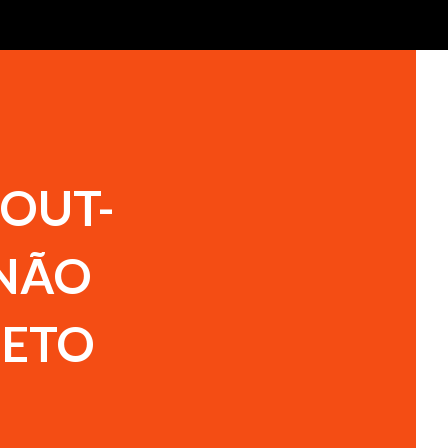
POUT-
 NÃO
JETO