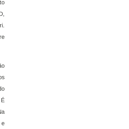
to
D,
i.
re
ão
os
do
 É
Na
 e