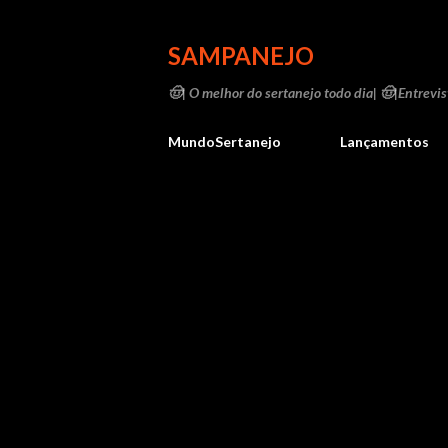
SAMPANEJO
🤠| O melhor do sertanejo todo dia| 🤠|Entrevist
MundoSertanejo
Lançamentos