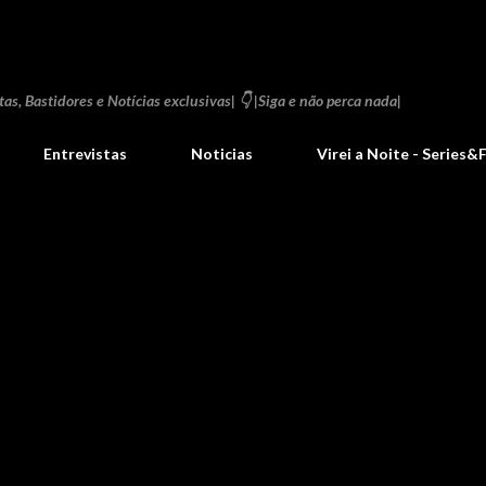
Pular para o conteúdo principal
as, Bastidores e Notícias exclusivas| 👇 |Siga e não perca nada|
Entrevistas
Noticias
Virei a Noite - Series&