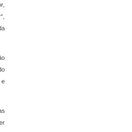
r,
”,
da
ão
do
 e
as
er