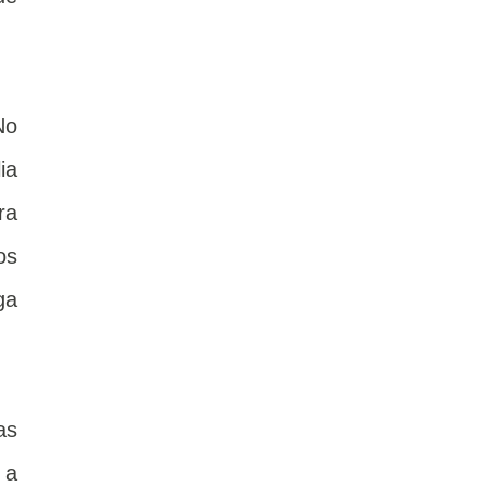
No
ia
ra
os
ga
as
 a