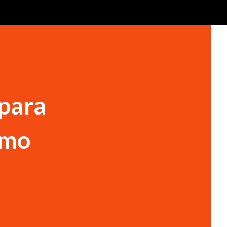
 para
umo