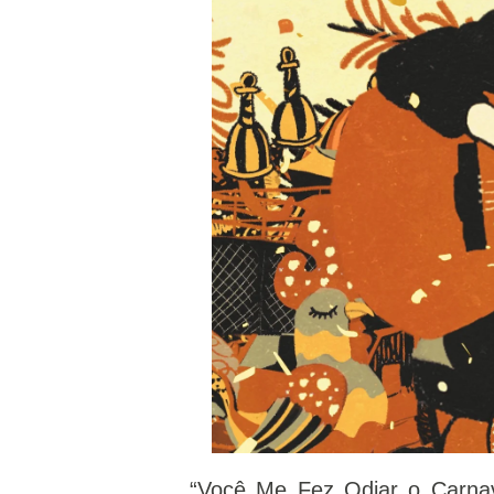
“Você Me Fez Odiar o Carnav