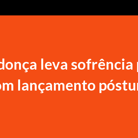
onça leva sofrência
com lançamento póst