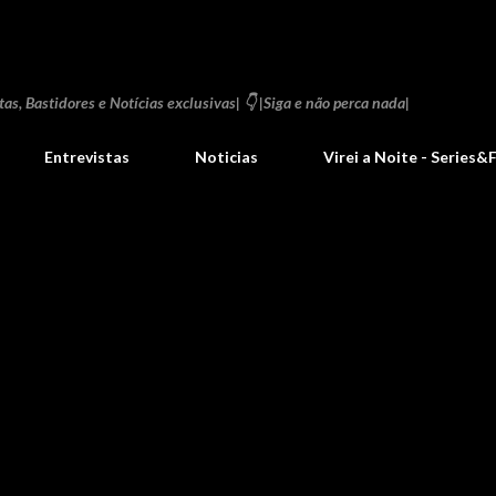
Pular para o conteúdo principal
as, Bastidores e Notícias exclusivas| 👇 |Siga e não perca nada|
Entrevistas
Noticias
Virei a Noite - Series&