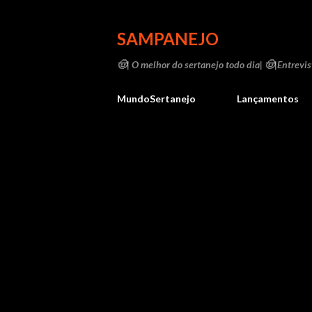
SAMPANEJO
🤠| O melhor do sertanejo todo dia| 🤠|Entrevist
MundoSertanejo
Lançamentos