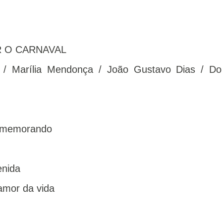
R O CARNAVAL
z / Marília Mendonça / João Gustavo Dias / D
comemorando
enida
amor da vida