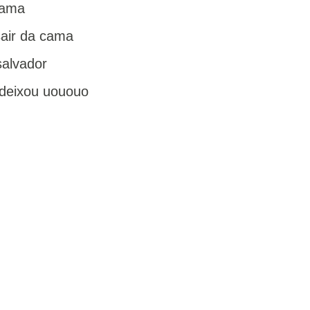
jama
air da cama
salvador
deixou uououo