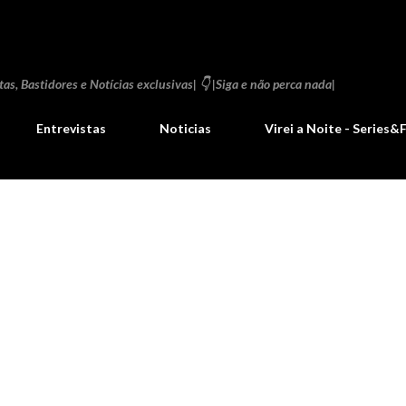
Pular para o conteúdo principal
as, Bastidores e Notícias exclusivas| 👇 |Siga e não perca nada|
Entrevistas
Noticias
Virei a Noite - Series&