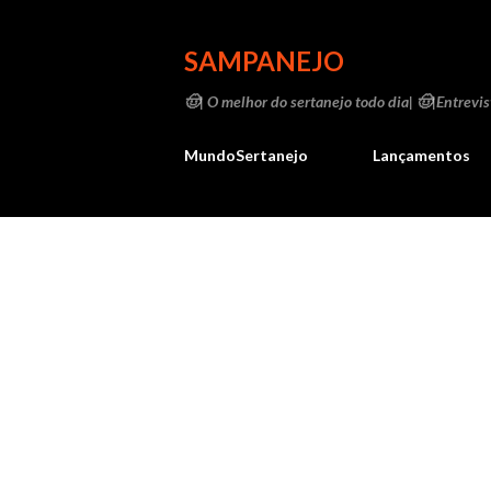
SAMPANEJO
🤠| O melhor do sertanejo todo dia| 🤠|Entrevist
MundoSertanejo
Lançamentos