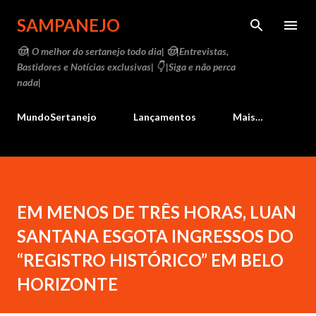
Pular para o conteúdo principal
SAMPANEJO
🤠| O melhor do sertanejo todo dia| 🤠|Entrevistas,
Bastidores e Notícias exclusivas| 👇 |Siga e não perca
nada|
MundoSertanejo
Lançamentos
Mais…
EM MENOS DE TRÊS HORAS, LUAN
SANTANA ESGOTA INGRESSOS DO
“REGISTRO HISTÓRICO” EM BELO
HORIZONTE