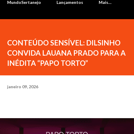
MundoSertanejo
Lançamentos
Mais…
CONTEÚDO SENSÍVEL: DILSINHO
CONVIDA LAUANA PRADO PARA A
INÉDITA “PAPO TORTO”
janeiro 09, 2026