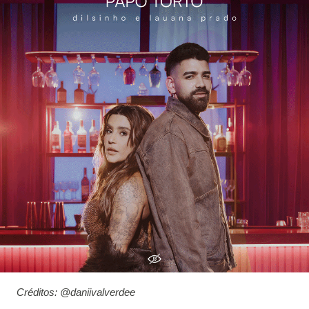
Créditos: @daniivalverdee