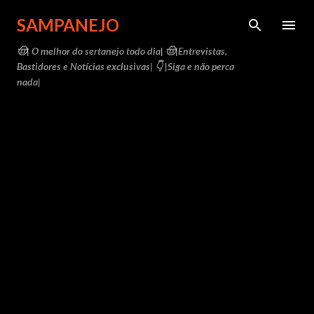
Pular para o conteúdo principal
SAMPANEJO
🤠| O melhor do sertanejo todo dia| 🤠|Entrevistas,
Bastidores e Notícias exclusivas| 👇 |Siga e não perca
nada|