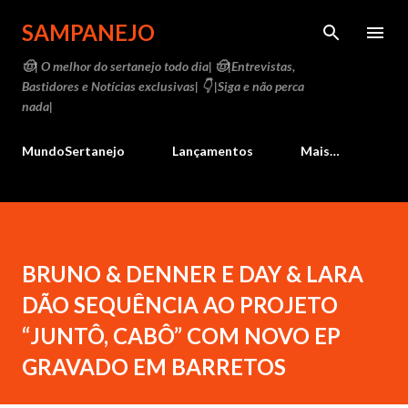
Pular para o conteúdo principal
SAMPANEJO
🤠| O melhor do sertanejo todo dia| 🤠|Entrevistas,
Bastidores e Notícias exclusivas| 👇 |Siga e não perca
nada|
MundoSertanejo
Lançamentos
Mais…
BRUNO & DENNER E DAY & LARA
DÃO SEQUÊNCIA AO PROJETO
“JUNTÔ, CABÔ” COM NOVO EP
GRAVADO EM BARRETOS