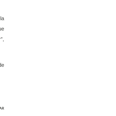
la
ue
”,
de
AR