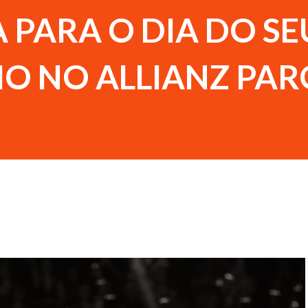
 PARA O DIA DO SE
IO NO ALLIANZ PA