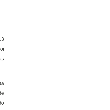
13
oi
as
ta
de
do