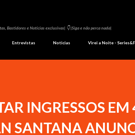
Pular para o conteúdo principal
as, Bastidores e Notícias exclusivas| 👇 |Siga e não perca nada|
Entrevistas
Noticias
Virei a Noite - Series&
AR INGRESSOS EM 
AN SANTANA ANUNC