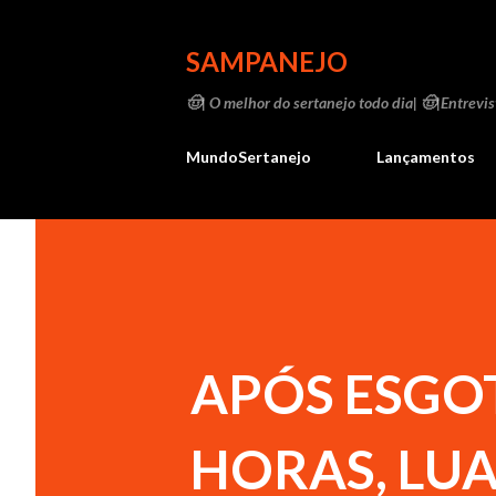
SAMPANEJO
🤠| O melhor do sertanejo todo dia| 🤠|Entrevist
MundoSertanejo
Lançamentos
APÓS ESGOT
HORAS, LU