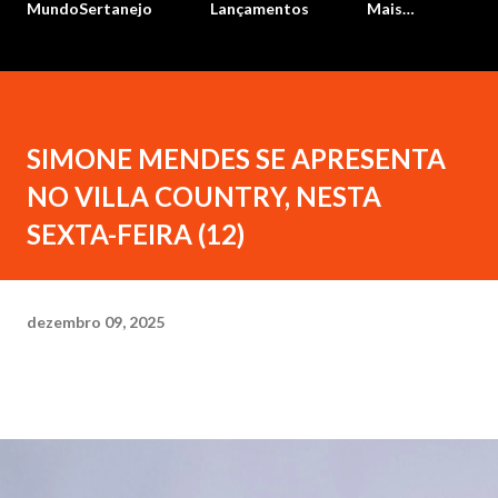
MundoSertanejo
Lançamentos
Mais…
SIMONE MENDES SE APRESENTA
NO VILLA COUNTRY, NESTA
SEXTA-FEIRA (12)
dezembro 09, 2025