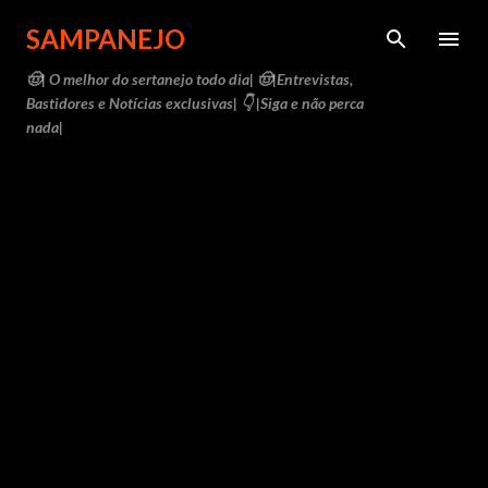
Pular para o conteúdo principal
SAMPANEJO
🤠| O melhor do sertanejo todo dia| 🤠|Entrevistas,
Bastidores e Notícias exclusivas| 👇 |Siga e não perca
nada|