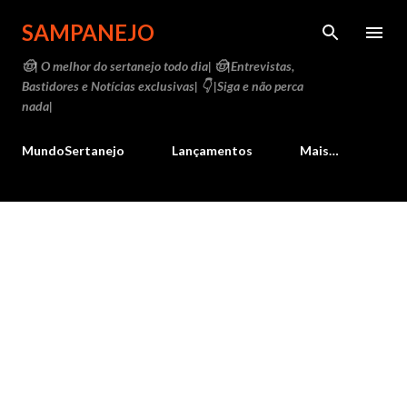
Pular para o conteúdo principal
SAMPANEJO
🤠| O melhor do sertanejo todo dia| 🤠|Entrevistas,
Bastidores e Notícias exclusivas| 👇 |Siga e não perca
nada|
MundoSertanejo
Lançamentos
Mais…