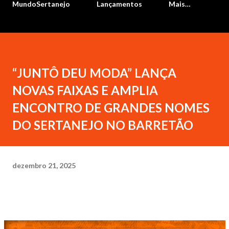
MundoSertanejo
Lançamentos
Mais…
“JUNTÔ DEU MODA” LANÇA
NOVAS FAIXAS E AMPLIA
ENCONTRO DE GRANDES NOMES
DO SERTANEJO NO BARRETÃO
dezembro 21, 2025