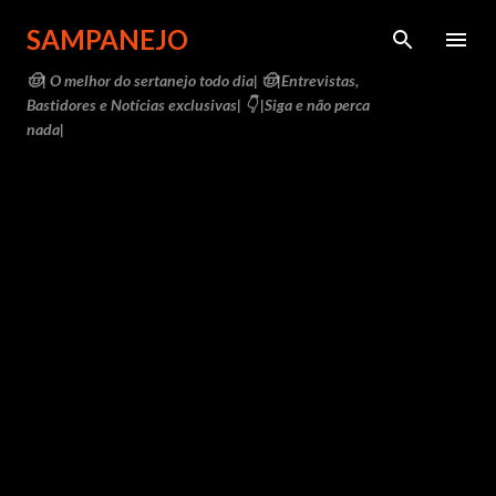
Pular para o conteúdo principal
SAMPANEJO
🤠| O melhor do sertanejo todo dia| 🤠|Entrevistas,
Bastidores e Notícias exclusivas| 👇 |Siga e não perca
nada|