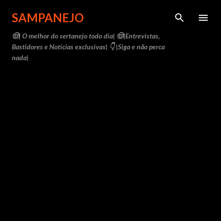
Pular para o conteúdo principal
SAMPANEJO
🤠| O melhor do sertanejo todo dia| 🤠|Entrevistas,
Bastidores e Notícias exclusivas| 👇 |Siga e não perca
nada|