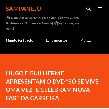
Pular para o conteúdo principal
SAMPANEJO
🤠| O melhor do sertanejo todo dia| 🤠|Entrevistas,
Bastidores e Notícias exclusivas| 👇 |Siga e não perca
nada|
MundoSertanejo
Lançamentos
Mais…
HUGO E GUILHERME
APRESENTAM O DVD “SÓ SE VIVE
UMA VEZ” E CELEBRAM NOVA
FASE DA CARREIRA