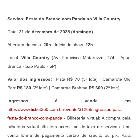
Serviço: Festa do Branco com Panda no Villa Country
Data:
21 de dezembro de 2025 (domingo)
Abertura da casa:
20h |
Início do show:
22h
Local:
Villa Country
(Av. Francisco Matarazzo, 774 - Água
Branca - São Paulo - SP)
Valor dos ingressos:
Pista
R$ 70
(3º lote) | Camarote Old
Parr
R$ 180
(2º lote) | Camarote Brahma
R$ 600
(2º lote)
Ingressos à venda em
https://www.ticket360.com.br/evento/31269/ingressos-para-
festa-do-branco-com-panda
- Bilheteria virtual: A compra pela
bilheteria virtual não tem acréscimo de taxa de serviço e tem
como forma de pagamento cartão de crédito ou pix. Para