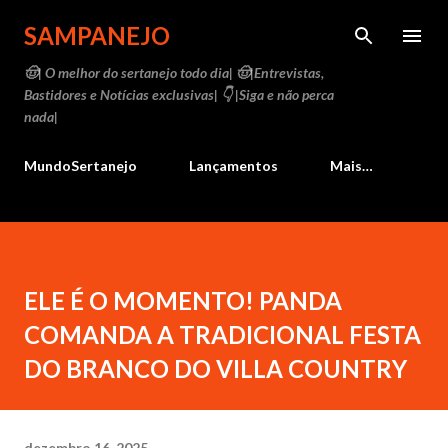
Pular para o conteúdo principal
SAMPANEJO
🤠| O melhor do sertanejo todo dia| 🤠|Entrevistas,
Bastidores e Notícias exclusivas| 👇 |Siga e não perca
nada|
MundoSertanejo
Lançamentos
Mais…
ELE É O MOMENTO! PANDA
COMANDA A TRADICIONAL FESTA
DO BRANCO DO VILLA COUNTRY
dezembro 16, 2025