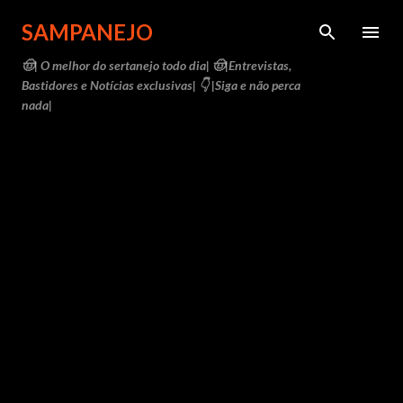
Pular para o conteúdo principal
SAMPANEJO
🤠| O melhor do sertanejo todo dia| 🤠|Entrevistas,
Bastidores e Notícias exclusivas| 👇 |Siga e não perca
nada|