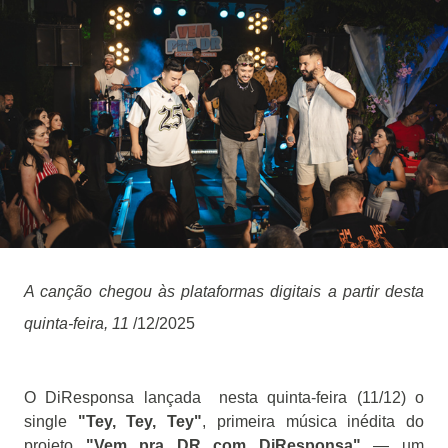
A canção chegou às plataformas digitais a partir desta
quinta-feira, 11
/12/2025
O DiResponsa lançada nesta quinta-feira (11/12) o
single
"Tey, Tey, Tey"
, primeira música inédita do
projeto
"Vem pra DR com DiResponsa"
— um