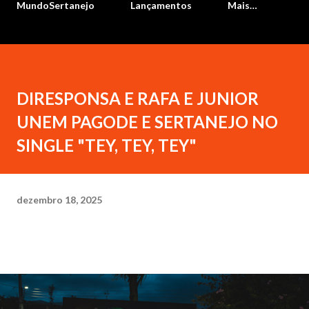
MundoSertanejo
Lançamentos
Mais…
DIRESPONSA E RAFA E JUNIOR
UNEM PAGODE E SERTANEJO NO
SINGLE "TEY, TEY, TEY"
dezembro 18, 2025